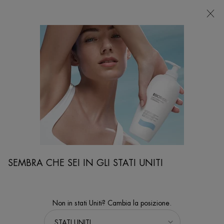
NEGOZI
Sto cercando...
Ricer
Contenuto principale
Home
IDEA REGALO
BLUE PEPTIDES DAY CREAM ROUTINE SET
Il tuo cofanetto Blue Peptides uplift per rassodare e contrastare in
modo intensivo i segni visibili dell'invecchiamento.
SEMBRA CHE SEI IN GLI STATI UNITI
Non in stati Uniti? Cambia la posizione.