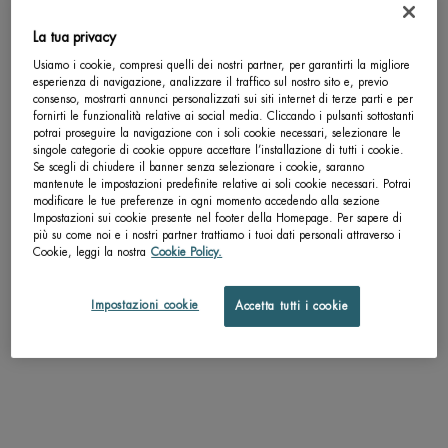
Il tuo cofanetto di Natale Force Supreme che
agisce sui segni del tempo della pelle degli uomini.
La tua privacy
Un formato disponibile
Usiamo i cookie, compresi quelli dei nostri partner, per garantirti la migliore
esperienza di navigazione, analizzare il traffico sul nostro sito e, previo
COFFRET
consenso, mostrarti annunci personalizzati sui siti internet di terze parti e per
fornirti le funzionalità relative ai social media. Cliccando i pulsanti sottostanti
potrai proseguire la navigazione con i soli cookie necessari, selezionare le
singole categorie di cookie oppure accettare l’installazione di tutti i cookie.
Se scegli di chiudere il banner senza selezionare i cookie, saranno
pdp-section-accordion
mantenute le impostazioni predefinite relative ai soli cookie necessari. Potrai
modificare le tue preferenze in ogni momento accedendo alla sezione
Impostazioni sui cookie presente nel footer della Homepage. Per sapere di
più su come noi e i nostri partner trattiamo i tuoi dati personali attraverso i
Cookie, leggi la nostra
Cookie Policy.
DESCRIZIONE
Impostazioni cookie
Blue Peptides uplift Day 50ml
: Crema da giorno rassodante e dall'effetto lifting
Accetta tutti i cookie
liftante che aiuta a combattere le conseguenze della perdita di collagene. Il
Life PlanktonTM incontra i peptidi del collagene per un'efficacia effetto lifting.
La sua leggendaria texture fiorita e rosata dona un'immediata luminosità
Life Plankton Elixir 7ml
: Siero. Il rinnovamento cellulare inizia dove si
incontrano Life Plankton™ e Vitamina Cg. Giorno dopo giorno, il siero Life
Plankton ti aiuta a rivelare una pelle luminosa, dall'aspetto sano e liscia.