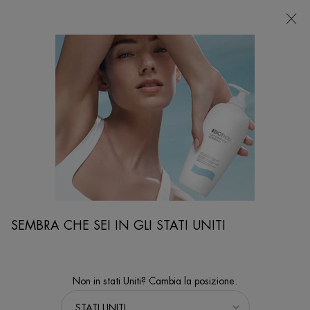
NEGOZI
Sto cercando...
Ricer
Contenuto principale
IL MAGAZINE DI BIOTHERM
Scopri tutti gli ultimi trend skincare da Biotherm.
Scopri di più su come soddisfare i bisogni della tua pelle, scoprire i
nostri nuovi prodotti e
sul nostro impegno per la salvaguardia degli oceani con Biotherm
Water Lovers
SEMBRA CHE SEI IN GLI STATI UNITI
Non in stati Uniti? Cambia la posizione.