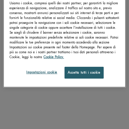
Usiamo i cookie, compresi quelli dei nostri partner, per garantirti la migliore
esperienza di navigazione, analizzare il traffico sul nostro sito e, previo
consenso, mostrarti annunci personalizzati sui siti internet di terze parti e per
fornirti le funzionalità relative ai social media. Cliccando i pulsanti sottostanti
potrai proseguire la navigazione con i soli cookie necessari, selezionare le
singole categorie di cookie oppure accettare l’installazione di tutti i cookie.
Se scegli di chiudere il banner senza selezionare i cookie, saranno
mantenute le impostazioni predefinite relative ai soli cookie necessari. Potrai
modificare le tue preferenze in ogni momento accedendo alla sezione
Impostazioni sui cookie presente nel footer della Homepage. Per sapere di
più su come noi e i nostri partner trattiamo i tuoi dati personali attraverso i
Cookie, leggi la nostra
Cookie Policy.
Impostazioni cookie
Accetta tutti i cookie
PROTEGGIAMO I NOSTRI OCEANI
Proteggere gli oceani del nostro pianeta e gli ecosistemi acquatici è il cuore
della mission di Biotherm. Scopri di più sui nostri impegni.
SCOPRI DI PIU'