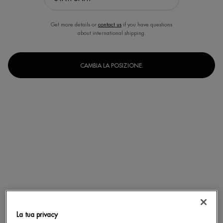
Get more details or
contact us
if you have questions
about international shipping.
CAMBIA LA POSIZIONE.
La tua privacy