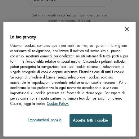
Get more details or
contact us
if you have questions
about international shipping.
La tua privacy
CAMBIA LA POSIZIONE.
Usiamo i cookie, compresi quelli dei nostri partner, per garantirti la migliore
esperienza di navigazione, analizzare il traffico sul nostro sito e, previo
consenso, mostrarti annunci personalizzati sui siti internet di terze parti e per
CLEANSER
ANTI-FEU DU RASOIR
fornirti le funzionalità relative ai social media. Cliccando i pulsanti sottostanti
potrai proseguire la navigazione con i soli cookie necessari, selezionare le
singole categorie di cookie oppure accettare l’installazione di tutti i cookie.
Detergente viso
Dopobarba lenitivo per pelli normali
Se scegli di chiudere il banner senza selezionare i cookie, saranno
mantenute le impostazioni predefinite relative ai soli cookie necessari. Potrai
Un formato disponibile
Un formato disponibile
modificare le tue preferenze in ogni momento accedendo alla sezione
125 ML
100 ML
Impostazioni sui cookie presente nel footer della Homepage. Per sapere di
più su come noi e i nostri partner trattiamo i tuoi dati personali attraverso i
Cookie, leggi la nostra
Cookie Policy.
SCOPRI DI PIÙ
SCOPRI DI PIÙ
Impostazioni cookie
Accetta tutti i cookie