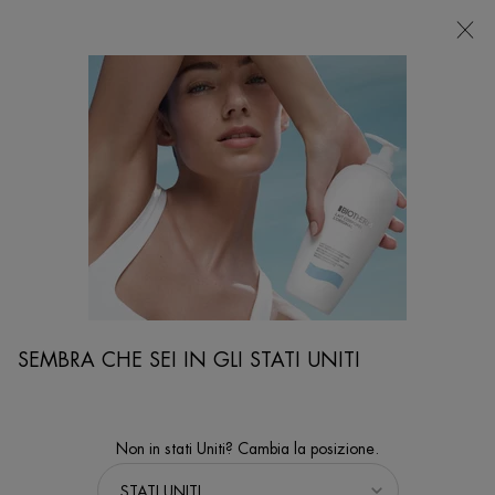
NEGOZI
Sto cercando...
Ricer
Contenuto principale
...
VISO
Sieri & Maschere
BLUE RETINOL SIERO NOTTE AL RETINOLO
Siero notte uniformante e anti-rughe
NOVITÀ
SEMBRA CHE SEI IN GLI STATI UNITI
Non in stati Uniti? Cambia la posizione.