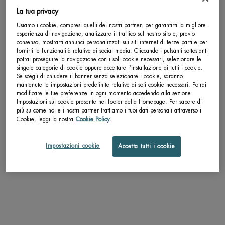
La tua privacy
Completa la tua routine
Usiamo i cookie, compresi quelli dei nostri partner, per garantirti la migliore
esperienza di navigazione, analizzare il traffico sul nostro sito e, previo
consenso, mostrarti annunci personalizzati sui siti internet di terze parti e per
Life Plankton™ Regenerating Serum
fornirti le funzionalità relative ai social media. Cliccando i pulsanti sottostanti
potrai proseguire la navigazione con i soli cookie necessari, selezionare le
Siero Viso Giornaliero per migliorare 10 segni
singole categorie di cookie oppure accettare l’installazione di tutti i cookie.
dell'invecchiamento
Se scegli di chiudere il banner senza selezionare i cookie, saranno
mantenute le impostazioni predefinite relative ai soli cookie necessari. Potrai
Seleziona un Formato
modificare le tue preferenze in ogni momento accedendo alla sezione
Impostazioni sui cookie presente nel footer della Homepage. Per sapere di
più su come noi e i nostri partner trattiamo i tuoi dati personali attraverso i
Cookie, leggi la nostra
Cookie Policy.
Impostazioni cookie
Accetta tutti i cookie
pdp-section-accordion
DESCRIZIONE
Prova il potere della Bioscienza nel nostro primo Siero notte con Retinolo Puro.