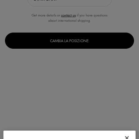
Get more details or
contact us
if you have questions
about international shipping.
CAMBIA LA POSIZIONE.
Un formato disponibile
30 ml
Selected
, 1 of 1