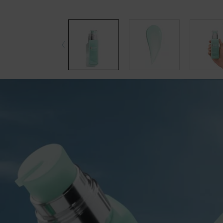
pdp-section-accordion