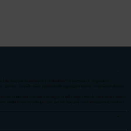
to dalla frazione probiotica di Life Plankton™ e bioceramidi, in grado di
a sua barriera. La pelle viene protetta dalle aggressioni esterne, rimanendo idratata
orza la barriera cutanea e protegge la pelle dagli attacchi degli agenti esterni.
 viene ristabilito anche sulle pelli più secche, lasciando una sensazione di confort e