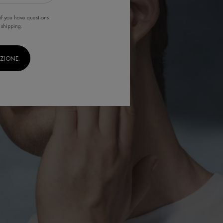
if you have questions
 shipping.
IZIONE.