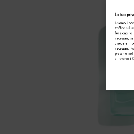
La tua pri
Usiamo i cook
traffico sul 
funzionalità 
necessari, se
chiudere il b
necessari. P
presente nel 
attraverso i 