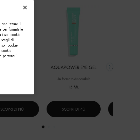
, analizzare il
e per fornirti le
 i soli cookie
 scegli di
 soli cookie
i cookie
i personali
APOWER CREMA
AQUAPOWER EYE GEL
AQUAPOWER 
formato disponibile
Un formato disponibile
Un formato dis
50 ML
15 ML
125 M
SCOPRI DI PIÙ
SCOPRI DI PIÙ
SCOPRI DI