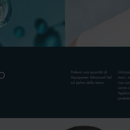
Preleva una quantità di
Utilizz
TO
Aquapower Advanced Gel
mani, ap
sul palmo della mano
viso co
centro v
Applica 
prodotto