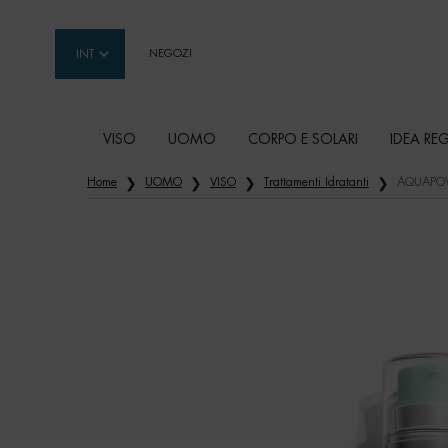
INT
NEGOZI
VISO
UOMO
CORPO E SOLARI
IDEA RE
Contenuto principale
Home
UOMO
VISO
Trattamenti Idratanti
AQUAPO