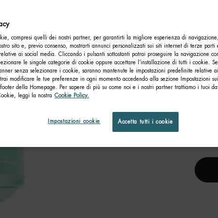
vacy
ie, compresi quelli dei nostri partner, per garantirti la migliore esperienza di navigazione
nostro sito e, previo consenso, mostrarti annunci personalizzati sui siti internet di terze parti 
relative ai social media. Cliccando i pulsanti sottostanti potrai proseguire la navigazione con
lezionare le singole categorie di cookie oppure accettare l’installazione di tutti i cookie. Se
anner senza selezionare i cookie, saranno mantenute le impostazioni predefinite relative ai
otrai modificare le tue preferenze in ogni momento accedendo alla sezione Impostazioni su
footer della Homepage. Per sapere di più su come noi e i nostri partner trattiamo i tuoi dat
Cookie, leggi la nostra
Cookie Policy.
AQU
Impostazioni cookie
Accetta tutti i cookie
Un 