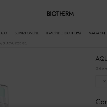
GALO
SERVIZI ONLINE
IL MONDO BIOTHERM
MAGAZINE
WER ADVANCED GEL
AQU
Gel idra
Seleziona un formato
30
Com