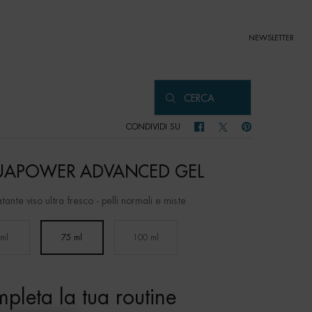
NEWSLETTER
CERCA
CONDIVIDI SU
CONDIVIDI SU FACEBOOK
CONDIVIDI SU TWITTER
CONDIVIDI SU PIN
APOWER ADVANCED GEL
tante viso ultra fresco - pelli normali e miste
 ml
75 ml
100 ml
Selected
, 1 of 3
Selected
, 2 of 3
Selected
, 3 of 3
pleta la tua routine