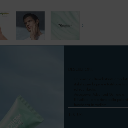
DESCRIZIONE
Trattamento ultra-idratante arricchi
stabilizzare la pelle e fortificare l
ed equilibrata.
Aquapower Advanced Gel idrata, raff
Il livello di idratazione della pelle
freschezza immediata.
TEXTURE