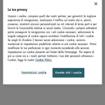
La tua privacy
Get more details or
contact us
if you have questions
about international shipping.
Usiamo i cookie, compresi quelli dei nostri partner, per garantirti la migliore
esperienza di navigazione, analizzare il traffico sul nostro sito e, previo
consenso, mostrarti annunci personalizzati sui siti internet di terze parti e per
fornirti le funzionalità relative ai social media. Cliccando i pulsanti sottostanti
CAMBIA LA POSIZIONE.
potrai proseguire la navigazione con i soli cookie necessari, selezionare le
singole categorie di cookie oppure accettare l’installazione di tutti i cookie.
Se scegli di chiudere il banner senza selezionare i cookie, saranno
mantenute le impostazioni predefinite relative ai soli cookie necessari. Potrai
BIOSOURCE EXFOLIATING &
AQUASOURCE HYDRA BARRIER
modificare le tue preferenze in ogni momento accedendo alla sezione
CLEASING GELÉE MICELLAIRE
CLEANSER
Impostazioni sui cookie presente nel footer della Homepage. Per sapere di
più su come noi e i nostri partner trattiamo i tuoi dati personali attraverso i
Detergente - esfoliante delicato, adatto
FACE THE COLD - Detergente da
ad uso quotidiano
crema a schiuma che non asciuga e
Cookie, leggi la nostra
Cookie Policy.
che lenisce e rafforza la barriera
Un formato disponibile
Un formato disponibile
cutanea fin dal primo utilizzo.
150 ML
150 ML
Impostazioni cookie
Accetta tutti i cookie
SCOPRI DI PIÙ
SCOPRI DI PIÙ