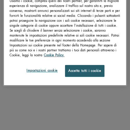
Usiamo i cookie, compresi quelli dei nostri partner, per garantirti la migliore
esperienza di navigazione, analizzare il traffico sul nostro sito e, previo
consenso, mostrarti annunci personalizzati sui siti internet di terze parti e per
Get more details or
contact us
if you have questions
fornirti le funzionalità relative ai social media. Cliccando i pulsanti sottostanti
about international shipping.
potrai proseguire la navigazione con i soli cookie necessari, selezionare le
singole categorie di cookie oppure accettare l’installazione di tutti i cookie.
Se scegli di chiudere il banner senza selezionare i cookie, saranno
mantenute le impostazioni predefinite relative ai soli cookie necessari. Potrai
CAMBIA LA POSIZIONE.
modificare le tue preferenze in ogni momento accedendo alla sezione
Impostazioni sui cookie presente nel footer della Homepage. Per sapere di
più su come noi e i nostri partner trattiamo i tuoi dati personali attraverso i
Cookie, leggi la nostra
Cookie Policy.
BIOSOURCE HYDRATING &
BIOSOURCE HYDRATING &
TONIFYING TONER (PELLE
SOFTENING TONER (PELLE
NORMALE)
SECCA)
Tonico rinvigorente anti-inquinamento
Tonico addolcente anti-inquinamento -
Impostazioni cookie
Accetta tutti i cookie
- Pelli normali e miste
Pelli secche
Seleziona un Formato
Seleziona un Formato
SCOPRI DI PIÙ
SCOPRI DI PIÙ
ALTRI PRODOTTI PER TE