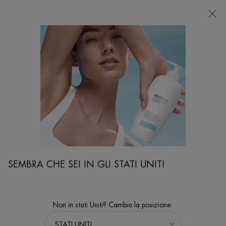
NEGOZI
Sto cercando...
Ricer
Contenuto principale
...
VISO
Trattamenti Viso
AQUASOURCE+ VITAMIN GLOW HYDRA-BRONZE
DROPS
AQUASOURCE+ Vitamin Glow Hydra Bronze Drops per una
luminosità istantanea, un'abbronzatura graduale naturale e
idratazione 50ML | Biotherm
SEMBRA CHE SEI IN GLI STATI UNITI
Non in stati Uniti? Cambia la posizione.