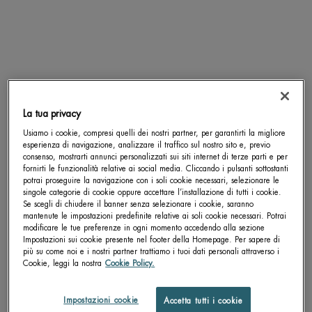
SCOPRI DI PIÙ
SCOPRI DI PIÙ
pdp-section-accordion
La tua privacy
Usiamo i cookie, compresi quelli dei nostri partner, per garantirti la migliore
esperienza di navigazione, analizzare il traffico sul nostro sito e, previo
consenso, mostrarti annunci personalizzati sui siti internet di terze parti e per
fornirti le funzionalità relative ai social media. Cliccando i pulsanti sottostanti
potrai proseguire la navigazione con i soli cookie necessari, selezionare le
singole categorie di cookie oppure accettare l’installazione di tutti i cookie.
Se scegli di chiudere il banner senza selezionare i cookie, saranno
mantenute le impostazioni predefinite relative ai soli cookie necessari. Potrai
modificare le tue preferenze in ogni momento accedendo alla sezione
Impostazioni sui cookie presente nel footer della Homepage. Per sapere di
più su come noi e i nostri partner trattiamo i tuoi dati personali attraverso i
Cookie, leggi la nostra
Cookie Policy.
Impostazioni cookie
Accetta tutti i cookie