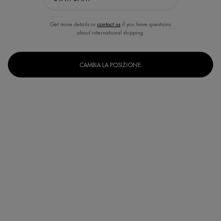
Get more details or
contact us
if you have questions
about international shipping.
CAMBIA LA POSIZIONE.