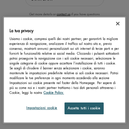
Get more details or
contact us
if you have questions
about international shipping.
La tua privacy
CAMBIA LA POSIZIONE.
Usiamo i cookie, compresi quelli dei nostri partner, per garantirti la migliore
esperienza di navigazione, analizzare il traffico sul nostro sito e, previo
consenso, mostrarti annunci personalizzati sui siti internet di terze parti e per
fornirti le funzionalità relative ai social media. Cliccando i pulsanti sottostanti
BIOCILS WATERPROOF
BIOSOURCE CLEANSING
potrai proseguire la navigazione con i soli cookie necessari, selezionare le
MICELLAR WATER
singole categorie di cookie oppure accettare l’installazione di tutti i cookie.
Se scegli di chiudere il banner senza selezionare i cookie, saranno
Struccante occhi rapido per trucco
Azione istantanea ed integrale - tutti i
Waterproof – Effetto non unto
tipi di trucco - viso e occhi con Acqua
mantenute le impostazioni predefinite relative ai soli cookie necessari. Potrai
Cellulare di Plankton Termale
Un formato disponibile
Un formato disponibile
modificare le tue preferenze in ogni momento accedendo alla sezione
Impostazioni sui cookie presente nel footer della Homepage. Per sapere di
100 ML
200 ML
più su come noi e i nostri partner trattiamo i tuoi dati personali attraverso i
Cookie, leggi la nostra
Cookie Policy.
SCOPRI DI PIÙ
SCOPRI DI PIÙ
Impostazioni cookie
Accetta tutti i cookie