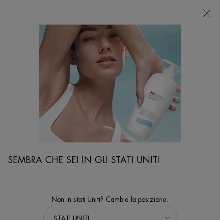
NEGOZI
Sto cercando...
Ricer
Contenuto principale
STRUCCANTI
Rimuovi ogni traccia di make-up con gli struccanti Biotherm:
formule confortevoli, adatte anche alla pelle sensibile.
Home
VISO
Sort:
PERFEZIONA
SEMBRA CHE SEI IN GLI STATI UNITI
FILTERS MENU
6 prodotti
Non in stati Uniti? Cambia la posizione.