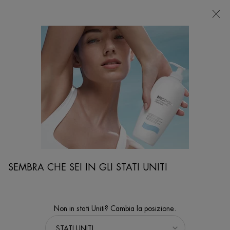
NEGOZI
Sto cercando...
Ricer
Contenuto principale
...
VISO
Trattamenti Viso
BLUE THERAPY REVITALIZE CREMA NOTTE
CREMA NOTTE ANTI ETÀ DALL'INTENSO EFFETTO
RIVITALIZZANTE E NUTRIENTE
SEMBRA CHE SEI IN GLI STATI UNITI
Non in stati Uniti? Cambia la posizione.