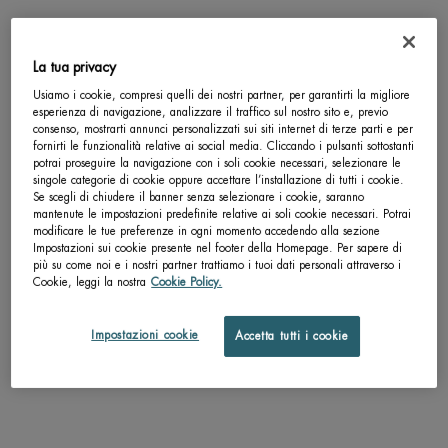
Completa la tua routine
La tua privacy
Usiamo i cookie, compresi quelli dei nostri partner, per garantirti la migliore
esperienza di navigazione, analizzare il traffico sul nostro sito e, previo
consenso, mostrarti annunci personalizzati sui siti internet di terze parti e per
fornirti le funzionalità relative ai social media. Cliccando i pulsanti sottostanti
potrai proseguire la navigazione con i soli cookie necessari, selezionare le
singole categorie di cookie oppure accettare l’installazione di tutti i cookie.
Se scegli di chiudere il banner senza selezionare i cookie, saranno
mantenute le impostazioni predefinite relative ai soli cookie necessari. Potrai
modificare le tue preferenze in ogni momento accedendo alla sezione
Impostazioni sui cookie presente nel footer della Homepage. Per sapere di
più su come noi e i nostri partner trattiamo i tuoi dati personali attraverso i
Cookie, leggi la nostra
Cookie Policy.
Impostazioni cookie
Accetta tutti i cookie
BLUE THERAPY REVITALIZE CREMA
BLUE RETINOL SIERO NOTT
GIORNO
RETINOLO
Seleziona un Formato
Un formato disponibile
30 ML