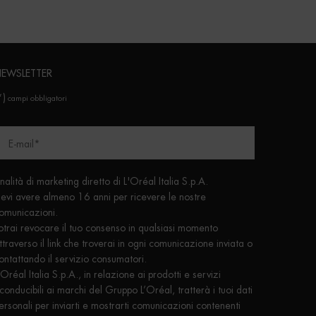
EWSLETTER
*)
campi obbligatori
E-mail
*
inalità di marketing diretto di L'Oréal Italia S.p.A.
evi avere almeno 16 anni per ricevere le nostre
omunicazioni.
otrai revocare il tuo consenso in qualsiasi momento
ttraverso il link che troverai in ogni comunicazione inviata o
ontattando il servizio consumatori.
'Oréal Italia S.p.A., in relazione ai prodotti e servizi
iconducibili ai marchi del Gruppo L’Oréal, tratterà i tuoi dati
ersonali per inviarti e mostrarti comunicazioni contenenti