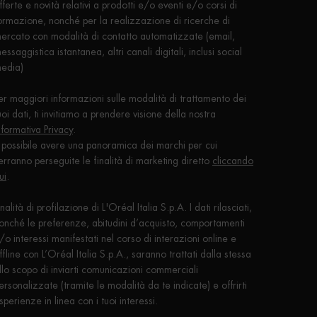
fferte e novità relativi a prodotti e/o eventi e/o corsi di
ormazione, nonché per la realizzazione di ricerche di
ercato con modalità di contatto automatizzate (email,
essaggistica istantanea, altri canali digitali, inclusi social
edia)
er maggiori informazioni sulle modalità di trattamento dei
uoi dati, ti invitiamo a prendere visione della nostra
nformativa Privacy
.
 possibile avere una panoramica dei marchi per cui
erranno perseguite le finalità di marketing diretto
cliccando
ui
.
inalità di profilazione di L'Oréal Italia S.p.A. I dati rilasciati,
onché le preferenze, abitudini d’acquisto, comportamenti
/o interessi manifestati nel corso di interazioni online e
ffline con L’Oréal Italia S.p.A., saranno trattati dalla stessa
llo scopo di inviarti comunicazioni commerciali
ersonalizzate (tramite le modalità da te indicate) e offrirti
sperienze in linea con i tuoi interessi.