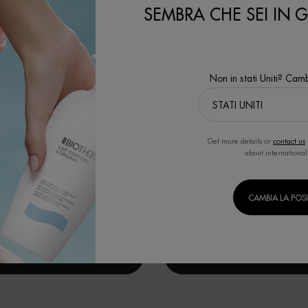
SEMBRA CHE SEI IN GL
Non in stati Uniti? Camb
URCE HYDRA BARRIER CREAM
AQUASOURCE HYDRA BAR
Get more details or
contact us
CLEANSER
about international
LD - 48 ore di idratazione fortificante
FACE THE COLD - Detergente da crema
rriera cutanea più forte e resistente.¹ ¹
che non asciuga e che lenisce e raf
entale su 40 donne dopo 1 applicazione.
barriera cutanea fin dal primo uti
na un Formato
Un formato disponibile
CAMBIA LA POS
150 ML
SCOPRI DI PIÙ
SCOPRI DI PIÙ