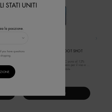
I STATI UNITI
ia la posizione.
RIER
FORCE SUPREME REBOOT SHOT
AQ
if you have questions
 shipping.
 a schiuma
Una formula con Vitamina C pura al 12%
Gel idratan
forza la
specificamente studiata come siero per il viso e il
lizzo.
contorno occhi per gli uomini
Un formato disponibile
IZIONE.
Selez
30 ML
SCOPRI DI PIÙ