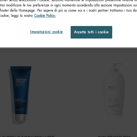
anner senza selezionare i cookie, saranno mantenute le impostazioni predefinite relative ai
otrai modificare le tue preferenze in ogni momento accedendo alla sezione Impostazioni su
footer della Homepage. Per sapere di più su come noi e i nostri partner trattiamo i tuoi dat
Cookie, leggi la nostra
Cookie Policy.
 CORPO
Trattamenti Mirati
Impostazioni cookie
Accetta tutti i cookie