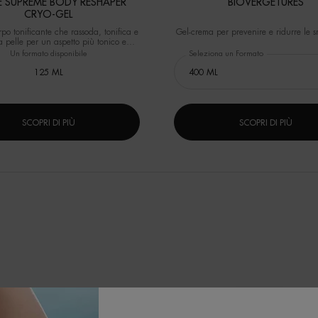
 SUPREME BODY RESHAPER
BIOVERGETURES
CRYO-GEL
po tonificante che rassoda, tonifica e
Gel-crema per prevenire e ridurre le s
a pelle per un aspetto più tonico e
scolpito.
Un formato disponibile
Seleziona un Formato
125 ML
SCOPRI DI PIÙ
SCOPRI DI PIÙ