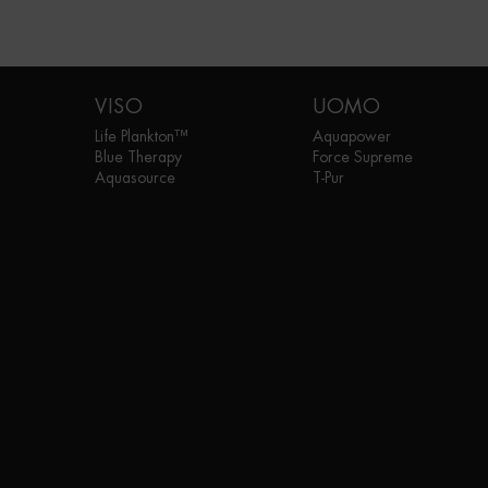
Navigazione footer
VISO
UOMO
Life Plankton™
Aquapower
Blue Therapy
Force Supreme
Aquasource
T-Pur