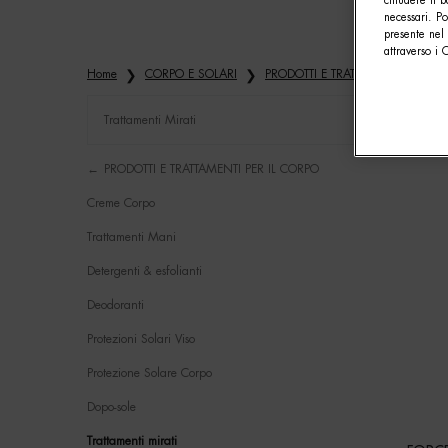
chiudere il b
necessari. P
presente nel 
attraverso i 
Home
CORPO E SOLARI
PRODOTTI E TRATTAMENTI PER IL
Trattamenti Mirati
Refinements menu
Trattamenti mirati
PRODOTTI E TRATTAMENTI PER IL CORPO
Creme Corpo
Trattamenti Mani
Detergenti & esfolianti
Deodoranti
Protezioni Solari Viso
Protezione Solare Corpo
Dopo-sole
Trattamenti mirati