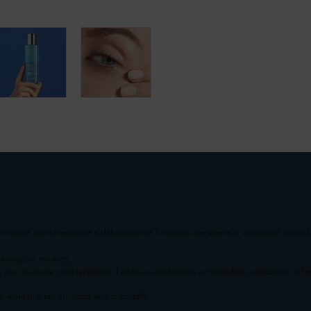
rimuove istantaneamente e delicatamente il mascara persistente o waterproof senza l
ke-up più resistenti.
o per rimuovere completamente il make-up conferendo un'immediata sensazione di fr
sensibili e per chi porta lenti a contatto.