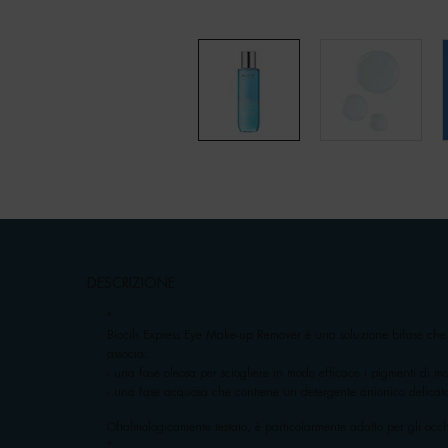
pdp-section-accordion
DESCRIZIONE
"
Biocils Express Eye Make-up Remover è una soluzione bifase che 
associa:
- una fase oleosa per sciogliere in modo efficace i pigmenti di ma
- una fase acquosa che contiene un detergente anionico delicat
Oftalmologicamente testato, è particolarmente adatto per gli occhi 
"