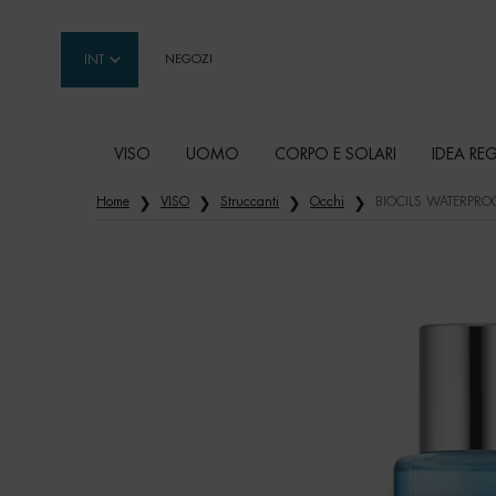
INT
NEGOZI
VISO
UOMO
CORPO E SOLARI
IDEA RE
Contenuto principale
Home
VISO
Struccanti
Occhi
BIOCILS WATERPRO