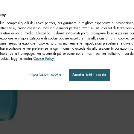
vacy
ie, compresi quelli dei nostri partner, per garantirti la migliore esperienza di navigazione
nostro sito e, previo consenso, mostrarti annunci personalizzati sui siti internet di terze parti 
relative ai social media. Cliccando i pulsanti sottostanti potrai proseguire la navigazione con
lezionare le singole categorie di cookie oppure accettare l’installazione di tutti i cookie. Se
anner senza selezionare i cookie, saranno mantenute le impostazioni predefinite relative ai
otrai modificare le tue preferenze in ogni momento accedendo alla sezione Impostazioni su
footer della Homepage. Per sapere di più su come noi e i nostri partner trattiamo i tuoi dat
Cookie, leggi la nostra
Cookie Policy.
Impostazioni cookie
Accetta tutti i cookie