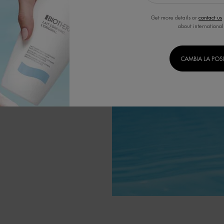
l'obiettivo di
 tecnologie di
Get more details or
contact us
a.
about international
ositivi.
CAMBIA LA POS