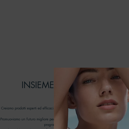
[ IMPEGNI ]
INSIEME POSSIAMO FARE 
DIFFERENZA
Creiamo prodotti esperti ed efficaci, pensati per durare: prendendoci cura della pel
rispetto degli oceani.
Promuoviamo un futuro migliore per i nostri oceani lavorando con ONG dedicate nell
programma Biotherm Water Lovers dal 2012.