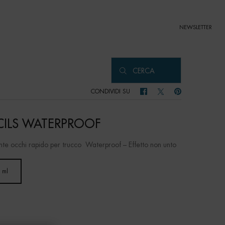
NEWSLETTER
CERCA
CONDIVIDI SU
CONDIVIDI SU FACEBOOK
CONDIVIDI SU TWITTER
CONDIVIDI SU PIN
CILS WATERPROOF
nte occhi rapido per trucco Waterproof – Effetto non unto
 ml
Selected
, 1 of 1