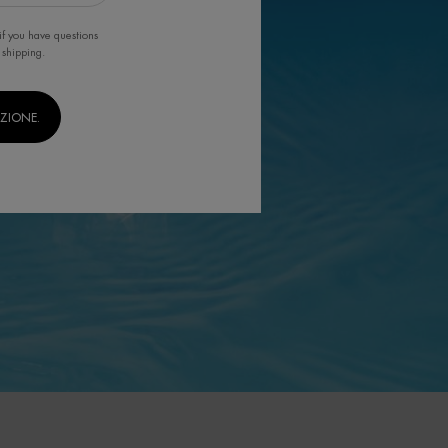
if you have questions
 shipping.
IZIONE.