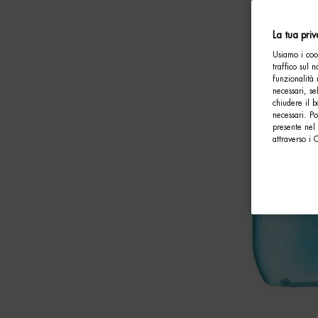
La tua pri
Usiamo i cook
traffico sul 
funzionalità 
necessari, se
chiudere il b
necessari. P
presente nel 
attraverso i 