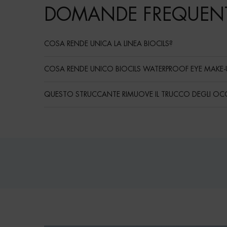
DOMANDE FREQUENT
COSA RENDE UNICA LA LINEA BIOCILS?
COSA RENDE UNICO BIOCILS WATERPROOF EYE MAKE-U
QUESTO STRUCCANTE RIMUOVE IL TRUCCO DEGLI OCC
Routine
PDP Reviews
pdp-section-bioscan