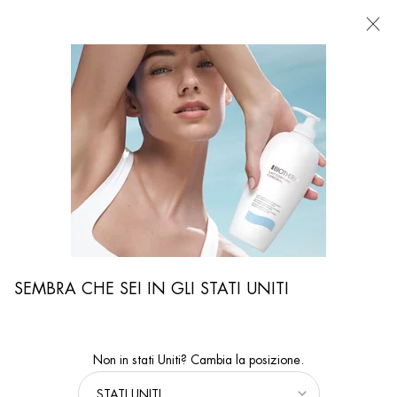
NEGOZI
Sto cercando...
Ricer
Contenuto principale
...
VISO
Rasatura
SCHIUMA DA BARBA
Mousse da barba anche per la pelle sensibile
SEMBRA CHE SEI IN GLI STATI UNITI
Non in stati Uniti? Cambia la posizione.