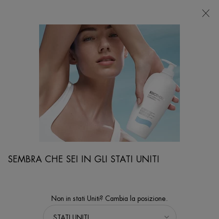
NEGOZI
Sto cercando...
Ricer
Contenuto principale
...
VISO
Rasatura
ANTI-FEU DU RASOIR
Dopobarba lenitivo per pelli normali
SEMBRA CHE SEI IN GLI STATI UNITI
Non in stati Uniti? Cambia la posizione.