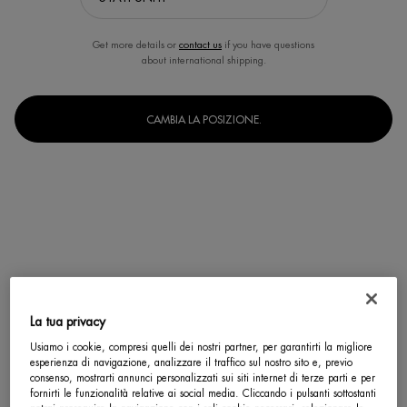
Get more details or
contact us
if you have questions
about international shipping.
CAMBIA LA POSIZIONE.
La tua privacy
Usiamo i cookie, compresi quelli dei nostri partner, per garantirti la migliore
Un formato disponibile
esperienza di navigazione, analizzare il traffico sul nostro sito e, previo
100 ml
consenso, mostrarti annunci personalizzati sui siti internet di terze parti e per
Selected
, 1 of 1
fornirti le funzionalità relative ai social media. Cliccando i pulsanti sottostanti