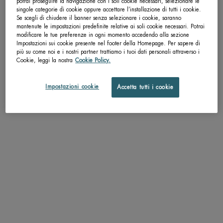
potrai proseguire la navigazione con i soli cookie necessari, selezionare le
singole categorie di cookie oppure accettare l’installazione di tutti i cookie.
pdp-section-accordion
Se scegli di chiudere il banner senza selezionare i cookie, saranno
mantenute le impostazioni predefinite relative ai soli cookie necessari. Potrai
modificare le tue preferenze in ogni momento accedendo alla sezione
Impostazioni sui cookie presente nel footer della Homepage. Per sapere di
più su come noi e i nostri partner trattiamo i tuoi dati personali attraverso i
Cookie, leggi la nostra
Cookie Policy.
DESCRIZIONE
"
Impostazioni cookie
Lenisce immediatamente la sensazione di bruciore dopo la rasatura.
Accetta tutti i cookie
Gli agenti idratanti e l'olio di cartamo leniscono e ammorbidiscono la pelle.
Lascia la pelle liscia ed elastica.
"
TEXTURE
APPLICAZIONE
RISULTATI PROVATI
INGREDIENTI