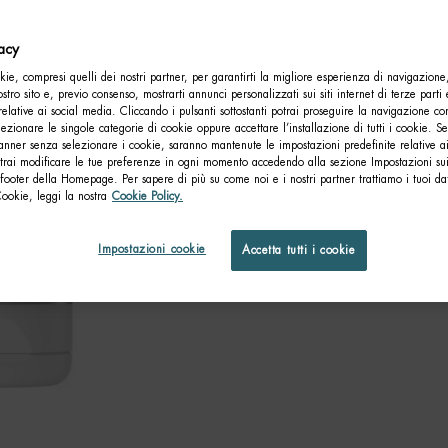
vacy
ie, compresi quelli dei nostri partner, per garantirti la migliore esperienza di navigazione
nostro sito e, previo consenso, mostrarti annunci personalizzati sui siti internet di terze parti 
relative ai social media. Cliccando i pulsanti sottostanti potrai proseguire la navigazione con
lezionare le singole categorie di cookie oppure accettare l’installazione di tutti i cookie. Se
anner senza selezionare i cookie, saranno mantenute le impostazioni predefinite relative ai
otrai modificare le tue preferenze in ogni momento accedendo alla sezione Impostazioni su
footer della Homepage. Per sapere di più su come noi e i nostri partner trattiamo i tuoi dat
Cookie, leggi la nostra
Cookie Policy.
Impostazioni cookie
Accetta tutti i cookie