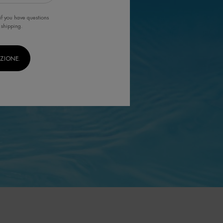
if you have questions
 shipping.
IZIONE.