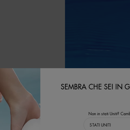
LA
SEMBRA CHE SEI IN GL
le contribuendo al
Non in stati Uniti? Camb
'ambito del nostro
l'obiettivo di