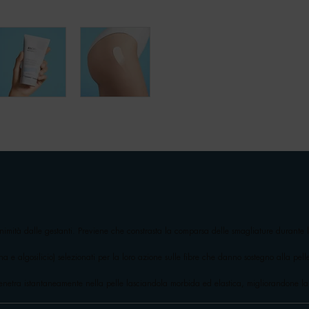
nimità dalle gestanti. Previene che constrasta la comparsa delle smagliature durante l
ina e algosilicio) selezionati per la loro azione sulle fibre che danno sostegno alla pelle
enetra istantaneamente nella pelle lasciandola morbida ed elastica, migliorandone la r