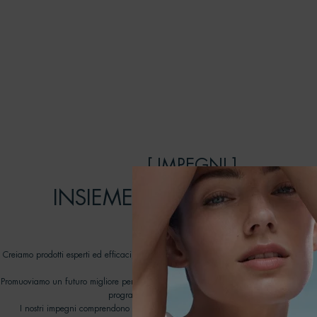
[ IMPEGNI ]
INSIEME POSSIAMO FARE 
DIFFERENZA
Creiamo prodotti esperti ed efficaci, pensati per durare: prendendoci cura della pel
rispetto degli oceani.
Promuoviamo un futuro migliore per i nostri oceani lavorando con ONG dedicate nell
programma Biotherm Water Lovers dal 2012.
I nostri impegni comprendono tutti gli aspetti della nostra catena del valore, con 