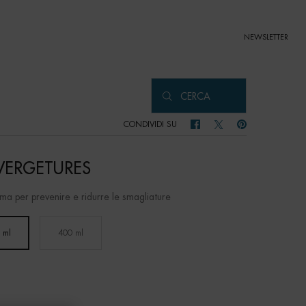
NEWSLETTER
CERCA
CONDIVIDI SU
CONDIVIDI SU FACEBOOK
CONDIVIDI SU TWITTER
CONDIVIDI SU PIN
VERGETURES
ma per prevenire e ridurre le smagliature
 ml
400 ml
Selected
, 1 of 2
Selected
, 2 of 2