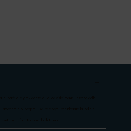
a pubertà e la gravidanza e riduce visibilmente l'aspetto delle
, associato a oli vegetali (karité e soya) per idratare la pelle e
esistenza e facilitandone la distensione.