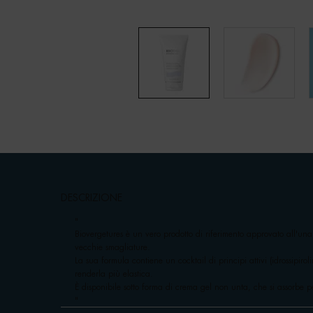
pdp-section-accordion
DESCRIZIONE
"
Biovergetures è un vero prodotto di riferimento approvato all'una
vecchie smagliature.
La sua formula contiene un cocktail di principi attivi (idrossipirol
renderla più elastica.
È disponibile sotto forma di crema gel non unta, che si assorbe p
"