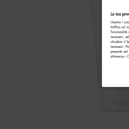
La tua pri
Usiamo i cook
traffico sul 
funzionalità 
necessari, se
chiudere il b
necessari. P
presente nel 
attraverso i 