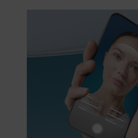
pdp-section-bioscan