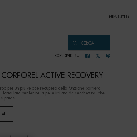
NEWSLETTER
CERCA
CONDIVIDI SU
CONDIVIDI SU FACEBOOK
CONDIVIDI SU TWITTER
CONDIVIDI SU PIN
T CORPOREL ACTIVE RECOVERY
orpo per un più veloce recupero della funzione barriera
 formulato per lenire la pelle irritata da secchezza, che
he prude
 ml
Selected
, 1 of 1