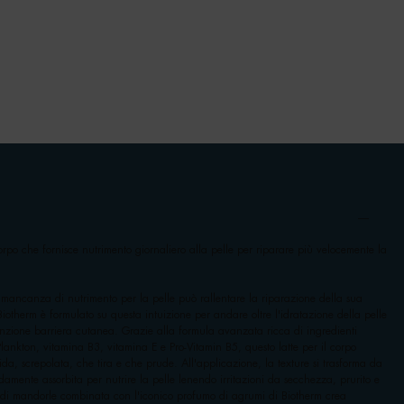
orpo che fornisce nutrimento giornaliero alla pelle per riparare più velocemente la
mancanza di nutrimento per la pelle può rallentare la riparazione della sua
Biotherm è formulato su questa intuizione per andare oltre l'idratazione della pelle
nzione barriera cutanea. Grazie alla formula avanzata ricca di ingredienti
Plankton, vitamina B3, vitamina E e Pro-Vitamin B5, questo latte per il corpo
ida, screpolata, che tira e che prude. All'applicazione, la texture si trasforma da
damente assorbita per nutrire la pelle lenendo irritazioni da secchezza, prurito e
 di mandorle combinata con l'iconico profumo di agrumi di Biotherm crea