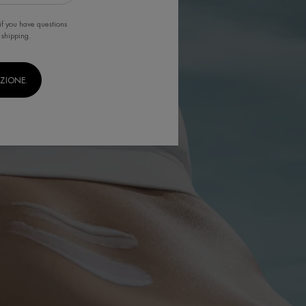
if you have questions
 shipping.
IZIONE.