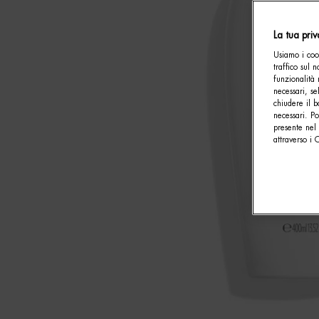
La tua pri
Usiamo i cook
traffico sul 
funzionalità 
necessari, se
chiudere il b
necessari. P
presente nel 
attraverso i 