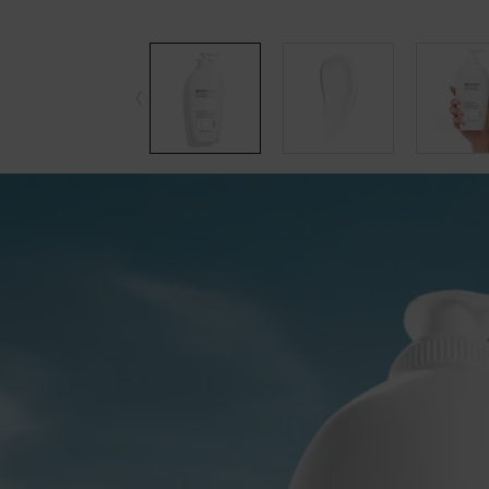
pdp-section-accordion