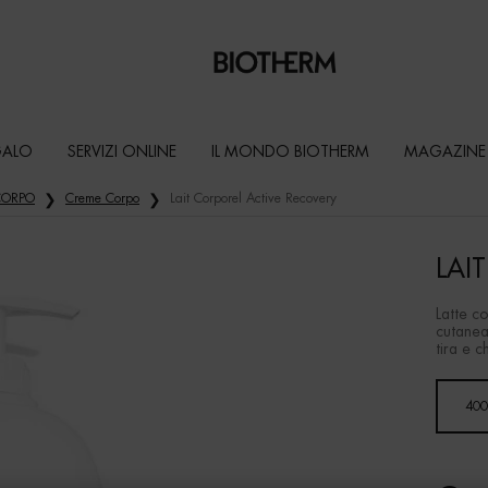
GALO
SERVIZI ONLINE
IL MONDO BIOTHERM
MAGAZINE
 CORPO
Creme Corpo
Lait Corporel Active Recovery
LAI
Latte c
cutanea,
tira e c
Un formato disponibile
400