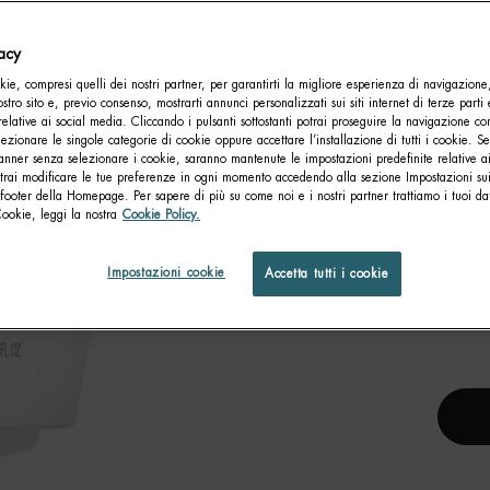
Com
vacy
ie, compresi quelli dei nostri partner, per garantirti la migliore esperienza di navigazione
nostro sito e, previo consenso, mostrarti annunci personalizzati sui siti internet di terze parti 
relative ai social media. Cliccando i pulsanti sottostanti potrai proseguire la navigazione con
lezionare le singole categorie di cookie oppure accettare l’installazione di tutti i cookie. Se
anner senza selezionare i cookie, saranno mantenute le impostazioni predefinite relative ai
otrai modificare le tue preferenze in ogni momento accedendo alla sezione Impostazioni su
footer della Homepage. Per sapere di più su come noi e i nostri partner trattiamo i tuoi dat
Cookie, leggi la nostra
Cookie Policy.
OIL T
Impostazioni cookie
Accetta tutti i cookie
Un 