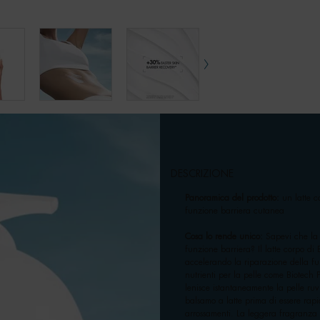
DESCRIZIONE
Panoramica del prodotto:
un latte c
funzione barriera cutanea
Cosa lo rende unico:
Sapevi che la 
funzione barriera? Il latte corpo di 
accelerando la riparazione della fu
nutrienti per la pelle come Biotech 
lenisce istantaneamente la pelle ruv
balsamo a latte prima di essere rapi
arrossamenti. La leggera fragranza