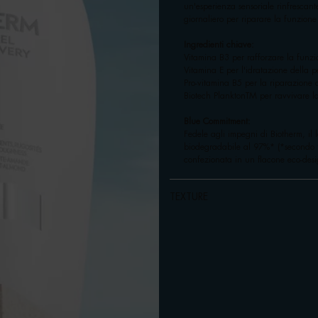
un'esperienza sensoriale rinfrescan
giornaliero per riparare la funzion
Ingredienti chiave:
Vitamina B3 per rafforzare la funz
Vitamina E per l'idratazione della p
Pro-vitamina B5 per la riparazione 
Biotech PlanktonTM per ravvivare la
Blue Commitment:
Fedele agli impegni di Biotherm, il
biodegradabile al 97%* (*secondo te
confezionata in un flacone eco-desi
TEXTURE