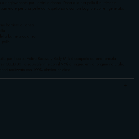
te e ringiovanente per uomini e donne. Dona alla tua pelle il nutrimento
e barriera e per una pelle dall'aspetto sano con un bagliore come rigenerato.
ione barriera cutanea
elle
della barriera cutanea
 pelle
 latte per il corpo Active Recovery Body Milk è composto da una formula
st OECD 301 o equivalenti) e con il 95% di ingredienti di origine naturale,
gned realizzato con 100% plastica riciclata.