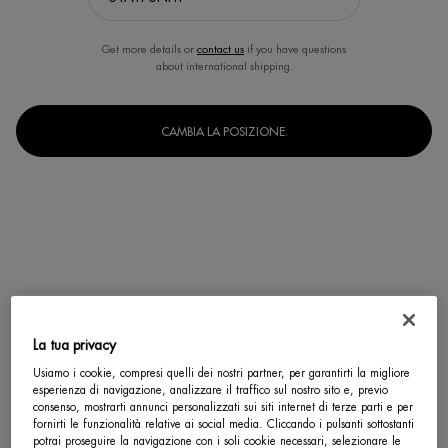
Get more details or
contact us
if you have questions
about international shipping.
CAMBIA LA POSIZIONE.
La tua privacy
Usiamo i cookie, compresi quelli dei nostri partner, per garantirti la migliore
esperienza di navigazione, analizzare il traffico sul nostro sito e, previo
Un formato disponibile
consenso, mostrarti annunci personalizzati sui siti internet di terze parti e per
15 ml
Selected
, 1 of 1
fornirti le funzionalità relative ai social media. Cliccando i pulsanti sottostanti
potrai proseguire la navigazione con i soli cookie necessari, selezionare le