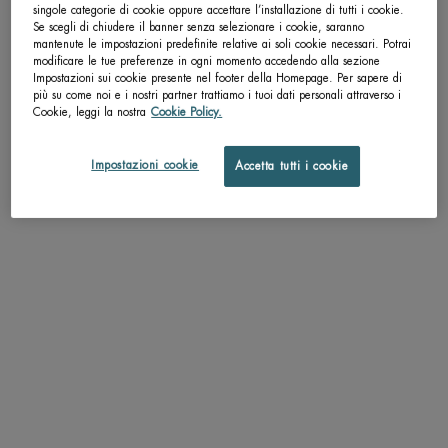
singole categorie di cookie oppure accettare l’installazione di tutti i cookie.
Se scegli di chiudere il banner senza selezionare i cookie, saranno
pdp-section-accordion
mantenute le impostazioni predefinite relative ai soli cookie necessari. Potrai
modificare le tue preferenze in ogni momento accedendo alla sezione
Impostazioni sui cookie presente nel footer della Homepage. Per sapere di
più su come noi e i nostri partner trattiamo i tuoi dati personali attraverso i
Cookie, leggi la nostra
Cookie Policy.
DESCRIZIONE
"- Life Plankton™ Eye è il contorno occhi infuso con l’ingrediente esclusivo Life
Impostazioni cookie
Accetta tutti i cookie
Plankton™. - Questo gel leggero agisce sulla pelle formando un secondo strato
andandola a rinforze e proteggere dall’assottigliamento della palpebra.."
TEXTURE
APPLICAZIONE
RISULTATI PROVATI
INGREDIENTI
IMPATTO AMBIANTALE