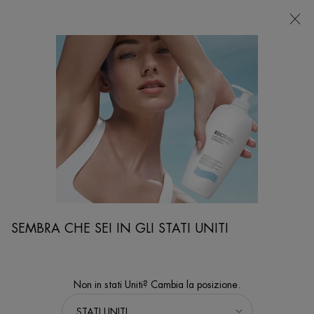
NEGOZI
Sto cercando...
Ricer
Contenuto principale
...
VISO
Trattamento Occhi
LIFE PLANKTON EYE
Crema contorno occhi rigenerante
SEMBRA CHE SEI IN GLI STATI UNITI
Non in stati Uniti? Cambia la posizione.