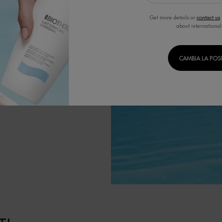
 tecnologie di
a.
Get more details or
contact us
ositivi.
about international
CAMBIA LA POS