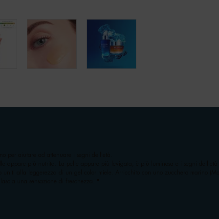
no per aiutare ad attenuare i segni dell'età.
lle appare più nutrita. La pelle appare più levigata, è più luminosa e i segni dell'età
ono uniti alla leggerezza di un gel color miele. Arricchito con uno zucchero marino (M
he lascia una sensazione di freschezza.
"