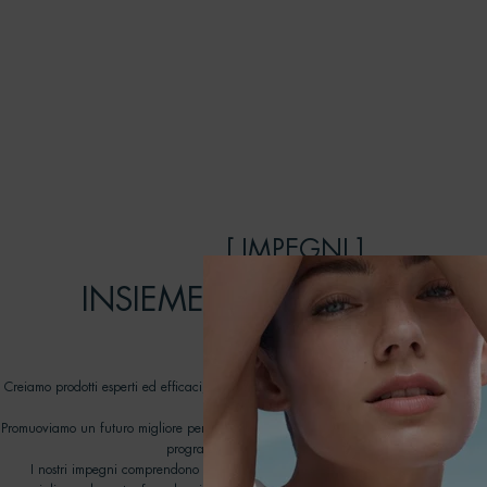
[ IMPEGNI ]
INSIEME POSSIAMO FARE 
DIFFERENZA
Creiamo prodotti esperti ed efficaci, pensati per durare: prendendoci cura della pel
rispetto degli oceani.
Promuoviamo un futuro migliore per i nostri oceani lavorando con ONG dedicate nell
programma Biotherm Water Lovers dal 2012.
I nostri impegni comprendono tutti gli aspetti della nostra catena del valore, con 