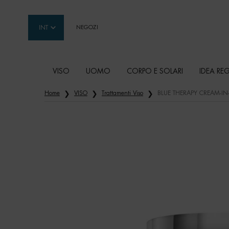
INT
NEGOZI
VISO
UOMO
CORPO E SOLARI
IDEA RE
Contenuto principale
Home
VISO
Trattamenti Viso
BLUE THERAPY CREAM-IN-