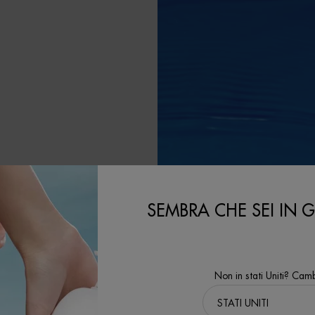
LA
SEMBRA CHE SEI IN GL
le contribuendo al
Non in stati Uniti? Camb
'ambito del nostro
l'obiettivo di