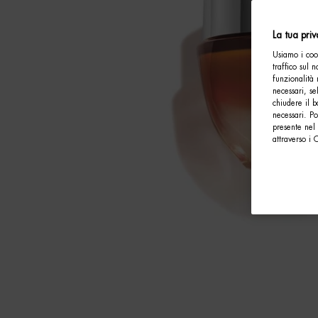
La tua pri
Usiamo i cook
traffico sul 
funzionalità 
necessari, se
chiudere il b
necessari. P
presente nel 
attraverso i 