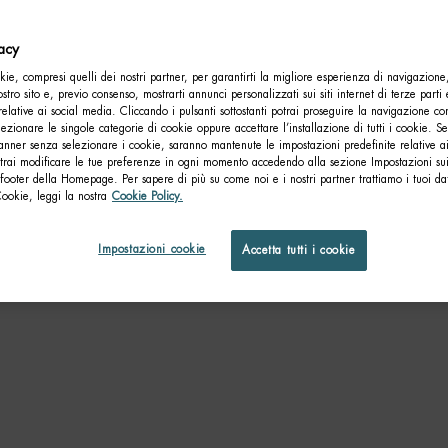
vacy
ie, compresi quelli dei nostri partner, per garantirti la migliore esperienza di navigazione
nostro sito e, previo consenso, mostrarti annunci personalizzati sui siti internet di terze parti 
relative ai social media. Cliccando i pulsanti sottostanti potrai proseguire la navigazione con
lezionare le singole categorie di cookie oppure accettare l’installazione di tutti i cookie. Se
anner senza selezionare i cookie, saranno mantenute le impostazioni predefinite relative ai
otrai modificare le tue preferenze in ogni momento accedendo alla sezione Impostazioni su
footer della Homepage. Per sapere di più su come noi e i nostri partner trattiamo i tuoi dat
Cookie, leggi la nostra
Cookie Policy.
Impostazioni cookie
Accetta tutti i cookie