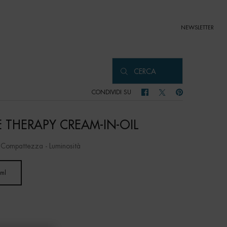
NEWSLETTER
CERCA
CONDIVIDI SU
CONDIVIDI SU FACEBOOK
CONDIVIDI SU TWITTER
CONDIVIDI SU PIN
E THERAPY CREAM-IN-OIL
 Compattezza - Luminosità
 ml
Selected
, 1 of 1