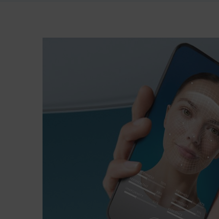
pdp-section-bioscan