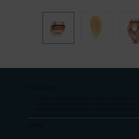
pdp-section-accordion
DESCRIZIONE
"‍- Crema viso pelli mature nutrimento intenso, con zucchero mari
- Nutrimento intenso per pelli mature: in sole due settimane la pe
- Una nuova esperienza sensoriale: i poteri nutrienti degli oli s
per il loro potere nutritivo, racchiusi in una texture fondente c
TEXTURE