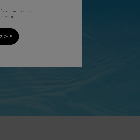
if you have questions
 shipping.
IZIONE.