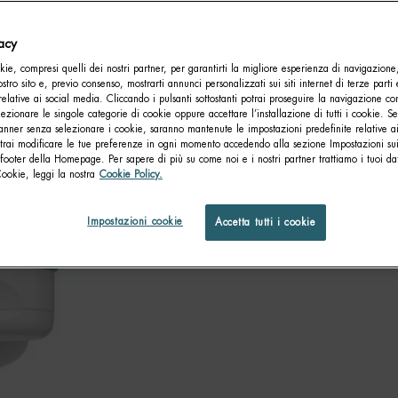
vacy
ie, compresi quelli dei nostri partner, per garantirti la migliore esperienza di navigazione
nostro sito e, previo consenso, mostrarti annunci personalizzati sui siti internet di terze parti 
relative ai social media. Cliccando i pulsanti sottostanti potrai proseguire la navigazione con
lezionare le singole categorie di cookie oppure accettare l’installazione di tutti i cookie. Se
anner senza selezionare i cookie, saranno mantenute le impostazioni predefinite relative ai
otrai modificare le tue preferenze in ogni momento accedendo alla sezione Impostazioni su
footer della Homepage. Per sapere di più su come noi e i nostri partner trattiamo i tuoi dat
Cookie, leggi la nostra
Cookie Policy.
Impostazioni cookie
Accetta tutti i cookie