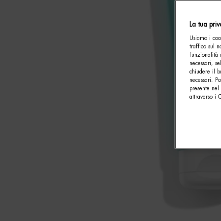
La tua pri
Usiamo i cook
traffico sul 
funzionalità 
necessari, se
chiudere il b
necessari. P
presente nel 
attraverso i 