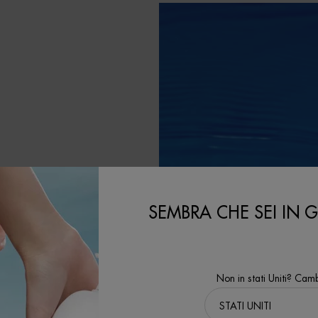
LA
SEMBRA CHE SEI IN GL
le contribuendo al
Non in stati Uniti? Camb
'ambito del nostro