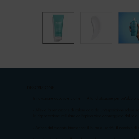
pdp-section-accordion
DESCRIZIONE
Innovazione dopo-sole Biotherm: Alta idratazione per un'abbron
- Allevia la sensazione di calore data da un'esposizione solare e
la rigenerazione cellulare dell'epidermide danneggiata dal sole.
- Azione rinfrescante istantanea: il burro di karité, il nocciolo d