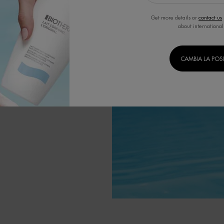
l'obiettivo di
 tecnologie di
Get more details or
contact us
a.
about international
ositivi.
CAMBIA LA POS