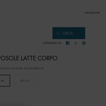
NEWSLETTER
CERCA
CONDIVIDI SU
CONDIVIDI SU FACEBOOK
CONDIVIDI SU TWITTER
CONDIVIDI SU PIN
OSOLE LATTE CORPO
ratante nutriente ed emolliente
 ml
400 ml
Selected
, 1 of 2
Selected
, 2 of 2