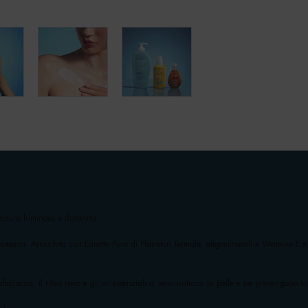
zatura luminosa e duratura.
ccessiva. Arricchita con Estratto Puro di Plankton Termale, oligominerali e Vitamine E
i albicocca, il ribes nero e gli oli essenziali di semi nutrono la pelle e ne prevengono