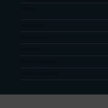
Idratata e lenita, la pelle rivela un'abbronzatura luminosa e dur
TEXTURE
APPLICAZIONE
RISULTATI PROVATI
INGREDIENTI
IMPATTO AMBIANTALE
ETICHETTA AMBIENTALE