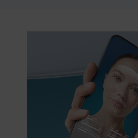
pdp-section-bioscan