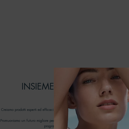
[ IMPEGNI ]
INSIEME POSSIAMO FARE 
DIFFERENZA
Creiamo prodotti esperti ed efficaci, pensati per durare: prendendoci cura della pel
rispetto degli oceani.
Promuoviamo un futuro migliore per i nostri oceani lavorando con ONG dedicate nell
programma Biotherm Water Lovers dal 2012.