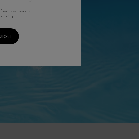
if you have questions
 shipping.
IZIONE.