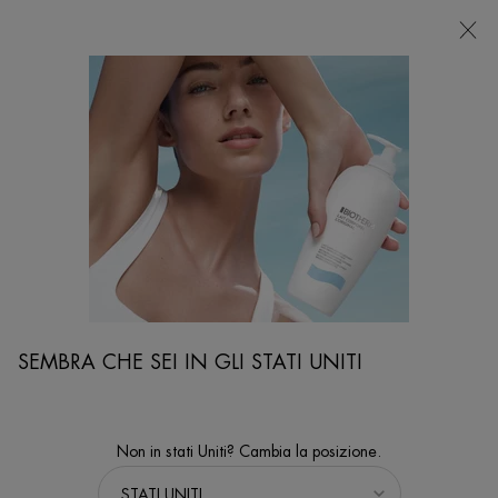
NEGOZI
Sto cercando...
Ricer
Contenuto principale
...
VISO
Trattamenti Viso
AQUASOURCE HYDRA BARRIER CREAM
FACE THE COLD - 48 ore di idratazione fortificante per una
barriera cutanea più forte e resistente.¹ ¹ Test strumentale su 40
donne dopo 1 applicazione.
SEMBRA CHE SEI IN GLI STATI UNITI
Non in stati Uniti? Cambia la posizione.