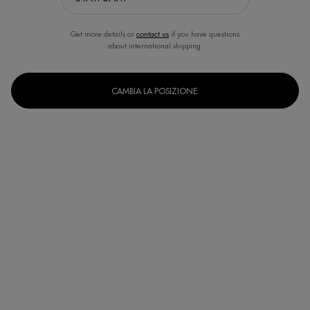
Get more details or
contact us
if you have questions
about international shipping.
CAMBIA LA POSIZIONE.
Seleziona un formato
30 ml
30ml (tube)
50 ml
75 ml