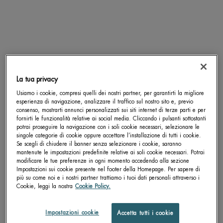
SCOPRI DI PIÙ
SCOPRI DI PIÙ
pdp-section-accordion
La tua privacy
Usiamo i cookie, compresi quelli dei nostri partner, per garantirti la migliore
esperienza di navigazione, analizzare il traffico sul nostro sito e, previo
consenso, mostrarti annunci personalizzati sui siti internet di terze parti e per
fornirti le funzionalità relative ai social media. Cliccando i pulsanti sottostanti
potrai proseguire la navigazione con i soli cookie necessari, selezionare le
singole categorie di cookie oppure accettare l’installazione di tutti i cookie.
Se scegli di chiudere il banner senza selezionare i cookie, saranno
mantenute le impostazioni predefinite relative ai soli cookie necessari. Potrai
modificare le tue preferenze in ogni momento accedendo alla sezione
Impostazioni sui cookie presente nel footer della Homepage. Per sapere di
più su come noi e i nostri partner trattiamo i tuoi dati personali attraverso i
Cookie, leggi la nostra
Cookie Policy.
Impostazioni cookie
Accetta tutti i cookie