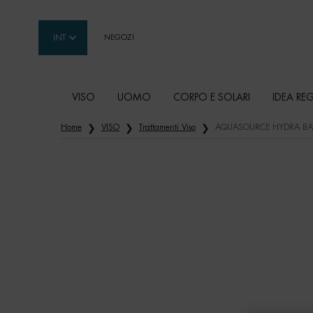
INT
NEGOZI
VISO
UOMO
CORPO E SOLARI
IDEA RE
Contenuto principale
Home
VISO
Trattamenti Viso
AQUASOURCE HYDRA BA