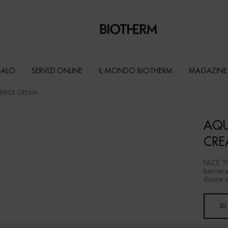
GALO
SERVIZI ONLINE
IL MONDO BIOTHERM
MAGAZINE
RRIER CREAM
AQU
CRE
FACE TH
barriera
donne d
Seleziona un formato
30