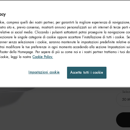
Com
vacy
ie, compresi quelli dei nostri partner, per garantirti la migliore esperienza di navigazione
nostro sito e, previo consenso, mostrarti annunci personalizzati sui siti internet di terze parti 
relative ai social media. Cliccando i pulsanti sottostanti potrai proseguire la navigazione con
lezionare le singole categorie di cookie oppure accettare l’installazione di tutti i cookie. Se
anner senza selezionare i cookie, saranno mantenute le impostazioni predefinite relative ai
otrai modificare le tue preferenze in ogni momento accedendo alla sezione Impostazioni su
footer della Homepage. Per sapere di più su come noi e i nostri partner trattiamo i tuoi dat
Cookie, leggi la nostra
Cookie Policy.
Impostazioni cookie
Accetta tutti i cookie
LI
REGE
Selez