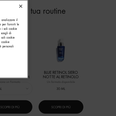
pleta la tua routine
, analizzare il
e per fornirti le
 i soli cookie
 scegli di
 soli cookie
i cookie
i personali
FE PLANKTON™
BLUE RETINOL SIERO
NERATING SERUM
NOTTE AL RETINOLO
iona un Formato
Un formato disponibile
30 ML
SCOPRI DI PIÙ
SCOPRI DI PIÙ