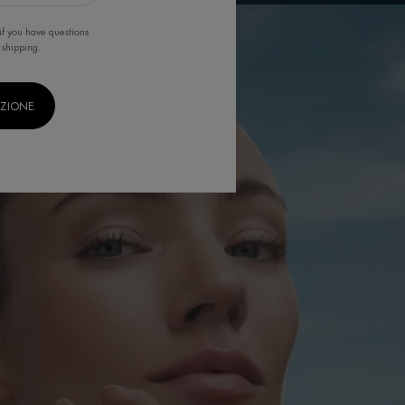
if you have questions
 shipping.
IZIONE.