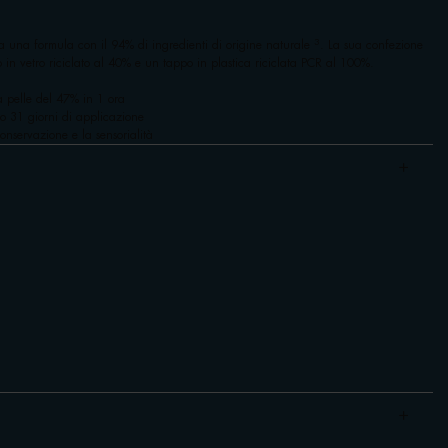
3
una formula con il 94% di ingredienti di origine naturale
. La sua confezione
in vetro riciclato al 40% e un tappo in plastica riciclata PCR al 100%.
a pelle del 47% in 1 ora
 31 giorni di applicazione
onservazione e la sensorialità