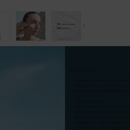
DESCRIZIONE
Aquasource Hydra Barrier Cream offre
dall'aspetto sano. Questa crema barr
barriera più forte del 47% dopo sol
Cosa c'è di unico:
Questa crema fortificante per la pel
per rafforzare la barriera cutanea 
duratura, favorendo il recupero. La
appesantire o ungere, permettendo al
questa crema idratante leggera si as