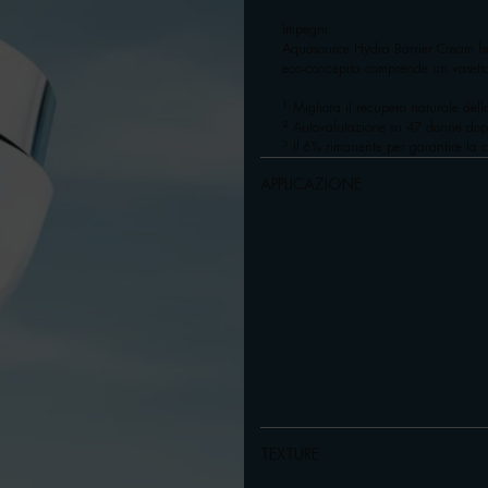
Impegni:
Aquasource Hydra Barrier Cream ha 
eco-concepita comprende un vasetto 
1
Migliora il recupero naturale dell
2
Autovalutazione su 47 donne dopo
3
Il 6% rimanente per garantire la c
APPLICAZIONE
TEXTURE