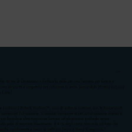
 48 ore di idratazione e fortifica la pelle per una barriera più forte e e
iera idratante è progettata per rinforzare la pelle, lasciandola idratata con una
1
o 1 ora.
le combina il Biotech Plankton™, ricco di sostanze nutritive, con le Bio-ceramidi
e aumentare l'idratazione. Si assorbe intensamente per un'idratazione intensa e
 sua formula e ultra-traspirante fornisce un'idratazione profonda senza
la pelle di respirare liberamente. Il 91% degli utenti concorda sul fatto che
2
sorbe rapidamente e lascia la pelle più fresca e libera di respirare.