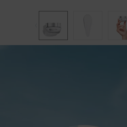
pdp-section-accordion