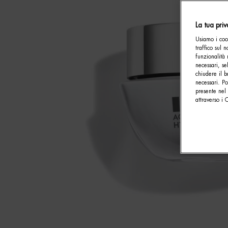
La tua pri
Usiamo i cook
traffico sul 
funzionalità 
necessari, se
chiudere il b
necessari. P
presente nel 
attraverso i 