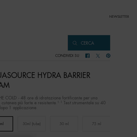
NEWSLETTER
CERCA
CONDIVIDI SU
CONDIVIDI SU FACEBOOK
CONDIVIDI SU TWITTER
CONDIVIDI SU PIN
ASOURCE HYDRA BARRIER
AM
E COLD - 48 ore di idratazione fortificante per una
 cutanea più forte e resistente.¹ ¹ Test strumentale su 40
opo 1 applicazione.
 ml
30ml (tube)
50 ml
75 ml
Selected
, 1 of 4
Selected
, 2 of 4
Selected
, 3 of 4
Selected
, 4 of 4